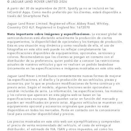
© JAGUAR LAND ROVER LIMITED 2026
A partir del 30 de septiembre de 2019, Spotify ya no se incluirá en las
InControl Apps. Como medio preferido por los clientes, estará disponible a
través del Smartphone Pack.
Jaguar Land Rover Limited: Registered office: Abbey Road, Whitley,
Coventry CV3 4LF. Registered in England No: 1672070
Nota importante sobre imágenes y especificaciones.
La escasez global de
semiconductores está afectando actualmente la producción de ciertos
equipamientos, la disponibilidad de opcionales y los tiempos de producción.
Esta es una situación muy dinámica y como resultado de ella, el uso de
fotografías en este sitio web puede no reflejar completamente las
especificaciones disponibles de equipamientos, opcionales, versiones y
colores. Recomendamos que los clientes se pongan en contacto con el
distribuidor de su preferencia, quien podrá dar a conocer las restricciones
actuales de nuestros vehículos y que no realicen un pedido basándose
únicamente en las especificaciones e imágenes mostradas en este sitio web.
Jaguar Land Rover Limited busca constantemente nuevas formas de mejorar
las especificaciones, el diseño y la producción de sus vehículos, piezas y
accesorios, por lo que se producen modificaciones de forma continua y sin
previo aviso. Según el modelo, algunas funciones serán opcionales o
vendrán incluidas de serie. La información, las especificaciones, los motores
y los colores que aparecen en esta página web se basan en las
especificaciones europeas. Estos pueden variar en función del mercado y
pueden ser modificados sin previo aviso. Algunos vehículos se muestran con
equipamiento opcional y accesorios originales que pueden no estar
disponibles en todos los mercados. Ponte en contacto con tu concesionario
local para consultar disponibilidad y precios.
Los precios mostrados en este sitio web son ejemplificativos y comprenden
el precio de venta recomendado del vehículo, el costo de entrega al
distribuidor, el estimado de IVA, ISAN y otros impuestos, así como los