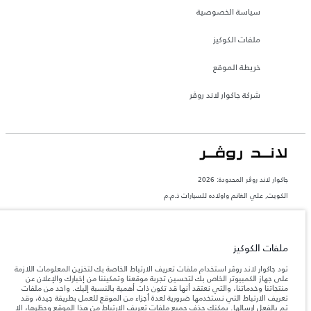
سياسة الخصوصية
ملفات الكوكيز
خريطة الموقع
شركة جاكوار لاند روڤر
جاكوار لاند روڨر المحدودة: 2026
الكويت, علي الغانم واولاده للسيارات ذ.م.م
تعكس الأوزان المذكورة مواصفات السيارة القياسية. سوف تؤثر الإكسسوارات وغيرها من
العناصر المثبتة بعد نقطة التصنيع في الحمولة. تأكد من عدم تجاوز الوزن الإجمالي للسيارة
والحد الأقصى لأحمال المحور عند تحميل السيارة بالإكسسوارات والركاب والسوائل والوقود
والحمولة.
ملفات الكوكيز
تود جاكوار لاند روڤر استخدام ملفات تعريف الارتباط الخاصة بك لتخزين المعلومات اللازمة
المعلومات والمواصفات والأسعار والألوان المذكورة على هذا الموقع قد تختلف من بلد إلى
على جهاز الكمبيوتر الخاص بك لتحسين تجربة موقعنا وتمكيننا من إخبارك والإعلان عن
آخر، كما أنّها قد تتغير بدون إشعار مسبق. الرجاء التواصل مع وكيلنا المحلي للتأكد من توفّرها
منتجاتنا وخدماتنا، والتي نعتقد أنها قد تكون ذات أهمية بالنسبة إليك. واحد من ملفات
والتحقق من الأسعار.
تعريف الارتباط التي نستخدمها ضرورية لعدة أجزاء من الموقع للعمل بطريقة جيدة، وقد
إن النقص العالمي في أشباه الموصلات يؤثر حاليًا
تم بالفعل إرسالها. يمكنك حذف جميع ملفات تعريف الارتباط من هذا الموقع وحظرها، إلا
ملاحظة مهمة حول الصور والمواصفات.