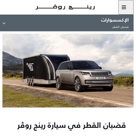
الإكسسوارات
قضبان القطر
قضبان القطر في سيارة رينج روڤر