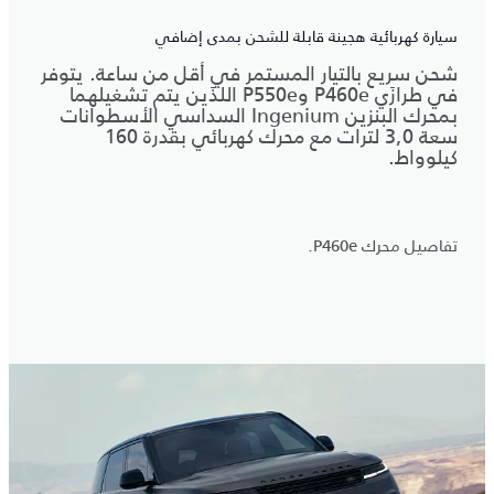
سيارة كهربائية هجينة قابلة للشحن بمدى إضافي
شحن سريع بالتيار المستمر في أقل من ساعة. يتوفر
في طرازَي P460e وP550e اللذَين يتم تشغيلهما
بمحرك البنزين Ingenium السداسي الأسطوانات
سعة 3,0 لترات مع محرك كهربائي بقدرة 160
كيلوواط.
تفاصيل محرك P460e.