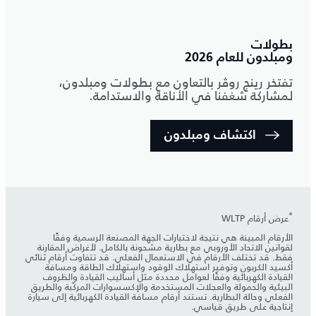
بطولات
ومبلدون للعام 2026
تفتخر رينج روڤر بالتعاون مع بطولات ومبلدون،
لمشاركة شغفنا في الأناقة والاستدامة.
اكتشاف ومبلدون
*
عرض أرقام WLTP
الأرقام المبينة هي نتيجة لاختبارات الجهة المصنعة الرسمية وفقًا
لقوانين الاتحاد الأوروبي مع بطارية مشحونة بالكامل. لأغراض المقارنة
فقط. قد تختلف الأرقام في الاستعمال الفعلي. قد تتفاوت أرقام ثنائي
أكسيد الكربون وتوفير استهلاك الوقود واستهلاك الطاقة ومسافة
القيادة الكهربائية وفقًا لعوامل محددة مثل أساليب القيادة والظروف
البيئية والحمولة والعجلات المستخدمة والإكسسوارات المركّبة والطريق
الفعلي وحالة البطارية. تستند أرقام مسافة القيادة الكهربائية إلى سيارة
إنتاجية على طريق قياسي.