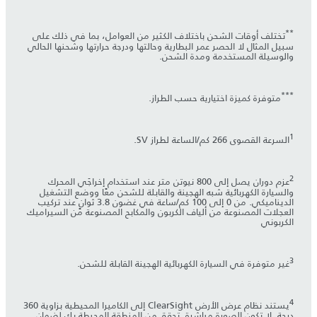
**
تختلف أوقات الشحن باختلاف الكثير من العوامل، بما في ذلك على
سبيل المثال لا الحصر عمر البطارية وحالتها ودرجة حرارتها وشحنها الحالي
والوسيلة المستخدمة ومدة الشحن.
***
متوفرة كميزة اختيارية حسب الطراز.
1
السرعة القصوى 266 كم/الساعة لطراز SV.
2
عزم دوران يصل إلى 800 نيوتن متر عند استخدام إخراجَي المحرك
والسيارة الكهربائية شبه الهجينة والقابلة للشحن معًا ووضع التشغيل
الديناميكي. من 0 إلى 100 كم/ساعة في غضون 3.8 ثوانٍ عند تركيب
العجلات المصنوعة من ألياف الكربون والمكابح المصنوعة من السيراميك
الكربوني
3
غير متوفرة في السيارة الكهربائية الهجينة القابلة للشحن.
4
يستند نظام عرض الأرض ClearSight إلى الكاميرا المحيطية بزاوية 360
درجة. لا تكون الصورة مباشرة. تحقق من المنطقة المحيطة بك لضمان