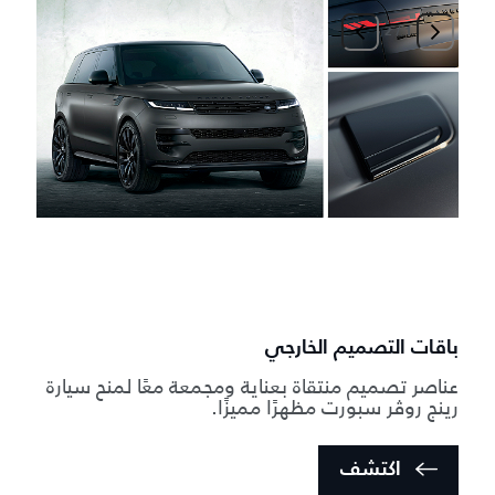
2
/
1
ا
أ
م
و
باقات التصميم الخارجي
عناصر تصميم منتقاة بعناية ومجمعة معًا لمنح سيارة
رينج روڤر سبورت مظهرًا مميزًا.
اكتشف