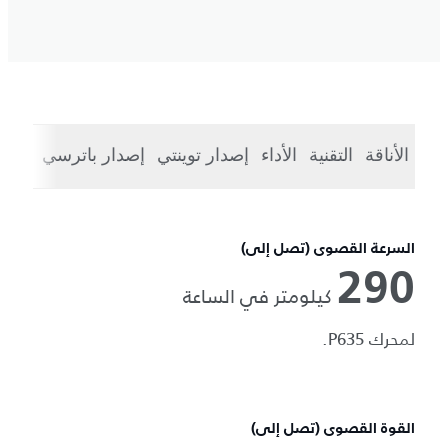
الأناقة
التقنية
الأداء
إصدار توينتي
إصدار باترسي
الطر
السرعة القصوى (تصل إلى)
290
كيلومتر في الساعة
لمحرك P635.
القوة القصوى (تصل إلى)