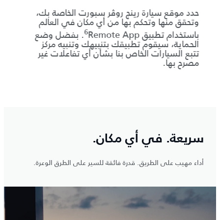
م
حدد موقع سيارة رينج روڤر سبورت الخاصة بك،
توفر ب
وتحقق منها وتحكم بها من أي مكان في العالم
6
باستخدام تطبيق Remote App‏
. بفضل وضع
المضمّنة 
الحماية، سيقوم تطبيقك بتنبيهك وتنبيه مركز
الموس
تتبع السيارات الخاص بنا بشأن أي تفاعلات غير
للسيا
مصرح بها.
بكل س
سريعة. في أي مكان.
أداء مهيب على الطريق. قدرة فائقة للسير على الطرق الوعرة.