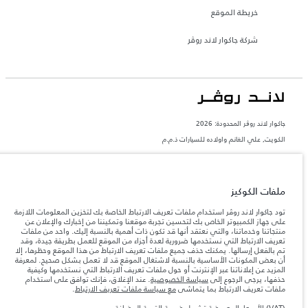
خريطة الموقع
شركة جاكوار لاند روڤر
جاكوار لاند روڨر المحدودة: 2026
الكويت, علي الغانم واولاده للسيارات ذ.م.م
تعكس الأوزان المذكورة مواصفات السيارة القياسية. سوف تؤثر الإكسسوارات وغيرها من
العناصر المثبتة بعد نقطة التصنيع في الحمولة. تأكد من عدم تجاوز الوزن الإجمالي للسيارة
والحد الأقصى لأحمال المحور عند تحميل السيارة بالإكسسوارات والركاب والسوائل والوقود
والحمولة.
ملفات الكوكيز
تود جاكوار لاند روڤر استخدام ملفات تعريف الارتباط الخاصة بك لتخزين المعلومات اللازمة
المعلومات والمواصفات والأسعار والألوان المذكورة على هذا الموقع قد تختلف من بلد إلى
على جهاز الكمبيوتر الخاص بك لتحسين تجربة موقعنا وتمكيننا من إخبارك والإعلان عن
آخر، كما أنّها قد تتغير بدون إشعار مسبق. الرجاء التواصل مع وكيلنا المحلي للتأكد من توفّرها
منتجاتنا وخدماتنا، والتي نعتقد أنها قد تكون ذات أهمية بالنسبة إليك. واحد من ملفات
والتحقق من الأسعار.
تعريف الارتباط التي نستخدمها ضرورية لعدة أجزاء من الموقع للعمل بطريقة جيدة، وقد
إن النقص العالمي في أشباه الموصلات يؤثر حاليًا
تم بالفعل إرسالها. يمكنك حذف جميع ملفات تعريف الارتباط من هذا الموقع وحظرها، إلا
ملاحظة مهمة حول الصور والمواصفات.
في مواصفات تصميم السيارات وتوفر الخيارات وتوقيتات التصاميم. هذا ظرف ديناميكي
أن بعض المكونات الأساسية بالنسبة لاشتغال الموقع قد لا تعمل بشكل صحيح. لمعرفة
للغاية، ونتيجة لذلك، قد لا تمثّل الصور المستخدَمة ضمن موقع الويب حاليًا المواصفات الحالية
المزيد عن إعلاناتنا عبر الإنترنت أو حول ملفات تعريف الارتباط التي نستخدمها وكيفية
بالكامل بالنسبة إلى الميزات والخيارات والحلية ومجموعات الألوان. يرجى استشارة وكيلك الذي
حذفها، يرجى الرجوع إلى
سياسة الخصوصية
. عند الإغلاق، فإنك توافق على استخدام
سيتمكّن من تأكيد أي تقييدات حالية معك للسماح لك باتخاذ قرار مدروس
ملفات تعريف الارتباط بما يتماشى
مع سياسة ملفات تعريف الارتباط
.
الأرقام المقدمة هي نتيجة لاختبارات المصنع الرسمية وفقاً لتشريعات الاتحاد الأوروبي. قد