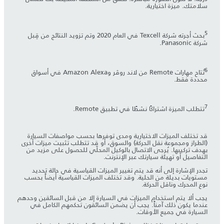
سلامتك. ميزة اختيارية.
5
بحث أجرته شركة Texcell في العام 2020 وتم تزويد النتائج من قِبل
شركة Panasonic.
6
تُتاح مهارات Remote من لاند روڤر وAmazon Alexa في أسواق
محددة فقط.
7
تتطلب الميزة اشتراكًا نشطًا في تطبيق Remote.
قد تختلف الميزات الاختيارية ومدى توفرها بحسب مواصفات السيارة
(الطراز ومجموعة نقل الحركة) والسوق، أو قد تتطلب تثبيت ميزات أخرى
بهدف تركيبها. يُرجى الاتصال بالوكيل المحلّي للحصول على مزيد من
التفاصيل أو تهيئة سيارتك عبر الإنترنت.
تجدر الإشارة إلى أنه قد يتم تغيير الميزات القياسية في حالة تحديد
مستويات بديلة من الحلية. وقد تختلف الميزات القياسية أيضاً بحسب
نوع المحرك وناقل الحركة.
يجب ألا يتم استخدام الميزات في السيارة إلا من قبل السائقين وحدهم
عندما يكون ذلك آمناً. يجب أن يضمن السائقون تحكمهم الكامل في
السيارة في جميع الأوقات.