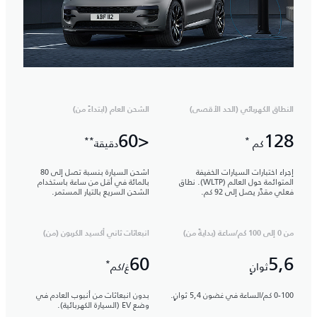
النطاق الكهربائي (الحد الأقصى)
الشحن العام (ابتداءً من)
<60
128
**
*
كم
دقيقة
إجراء اختبارات السيارات الخفيفة
اشحن السيارة بنسبة تصل إلى 80
المتوائمة حول العالم (WLTP). نطاق
بالمائة في أقل من ساعة باستخدام
فعلي مقدَّر يصل إلى 92 كم.
الشحن السريع بالتيار المستمر.
من 0 إلى 100 كم/ساعة (بدايةً من)
انبعاثات ثاني أكسيد الكربون (من)
60
5,6
*
ثوانٍ
غ/كم
0-100 كم/الساعة في غضون 5,4 ثوانٍ.
بدون انبعاثات من أنبوب العادم في
وضع EV (السيارة الكهربائية).