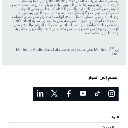
يستمر اعتماد ميزات نظامي Pivi وInControl وخياراتهما وخدمات
الجهات الخارجية وتوفرها على السوق - راجع وكيل لاند روڤر لمعرفة مدى
التوفر في السوق المحلية والشروط الكاملة. تتطلب بعض الميزات
اشتراكًا يستلزم تجديدًا إضافيًا بعد المدة الأساسية التي يوصي بها
وكيلك. لا يمكن ضمان اتصال شبكة الهاتف المحمول في جميع المواقع.
تخضع المعلومات والصور المعروضة في ما يتعلق بتقنية InControl،
بما في ذلك الشاشات أو التسلسلات، لتحديثات البرامج والتحكم في
الإصدار وغيرها من التغييرات التي تطرأ على النظام/التغييرات المرئية
وفقاً للخيارات المحددة.
TM
إنMeridian
‎ هي علامة تجارية مسجلة لشركة Meridian Audio
Ltd.‎.
انضم إلى الحوار
الدولة