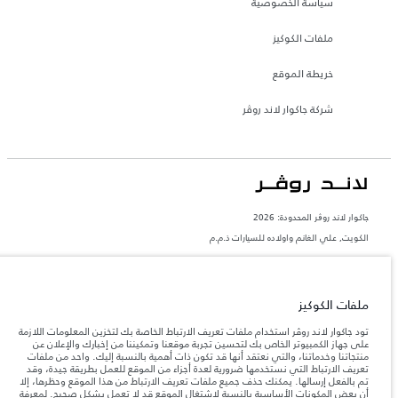
سياسة الخصوصية
ملفات الكوكيز
خريطة الموقع
شركة جاكوار لاند روڤر
جاكوار لاند روڨر المحدودة: 2026
الكويت, علي الغانم واولاده للسيارات ذ.م.م
تعكس الأوزان المذكورة مواصفات السيارة القياسية. سوف تؤثر الإكسسوارات وغيرها من
العناصر المثبتة بعد نقطة التصنيع في الحمولة. تأكد من عدم تجاوز الوزن الإجمالي للسيارة
والحد الأقصى لأحمال المحور عند تحميل السيارة بالإكسسوارات والركاب والسوائل والوقود
والحمولة.
ملفات الكوكيز
تود جاكوار لاند روڤر استخدام ملفات تعريف الارتباط الخاصة بك لتخزين المعلومات اللازمة
المعلومات والمواصفات والأسعار والألوان المذكورة على هذا الموقع قد تختلف من بلد إلى
على جهاز الكمبيوتر الخاص بك لتحسين تجربة موقعنا وتمكيننا من إخبارك والإعلان عن
آخر، كما أنّها قد تتغير بدون إشعار مسبق. الرجاء التواصل مع وكيلنا المحلي للتأكد من توفّرها
منتجاتنا وخدماتنا، والتي نعتقد أنها قد تكون ذات أهمية بالنسبة إليك. واحد من ملفات
والتحقق من الأسعار.
تعريف الارتباط التي نستخدمها ضرورية لعدة أجزاء من الموقع للعمل بطريقة جيدة، وقد
تم بالفعل إرسالها. يمكنك حذف جميع ملفات تعريف الارتباط من هذا الموقع وحظرها، إلا
إن النقص العالمي في أشباه الموصلات يؤثر حاليًا
ملاحظة مهمة حول الصور والمواصفات.
أن بعض المكونات الأساسية بالنسبة لاشتغال الموقع قد لا تعمل بشكل صحيح. لمعرفة
في مواصفات تصميم السيارات وتوفر الخيارات وتوقيتات التصاميم. هذا ظرف ديناميكي