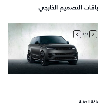
باقات التصميم الخارجي
3
/
1
ب
أ
-
-
-
-
باقة الخفية