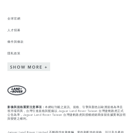
全球官網
人才招募
條件與條款
隱私政策
SHOW MORE
影像與規格重要注意事項：
本網站刊載之資訊、規格、引擎與顏色以歐洲規格為準且
視市場而異，台灣引進規格與配備以 Jaguar Land Rover Taiwan 台灣捷豹路虎正式
公告為準，Jaguar Land Rover Taiwan 台灣捷豹路虎與授權經銷商保留依據實車說明
與變更之權利。
Jaguar Land Rover Limited 不斷尋找改善車輛、零件和配件的規格、設計及生產的