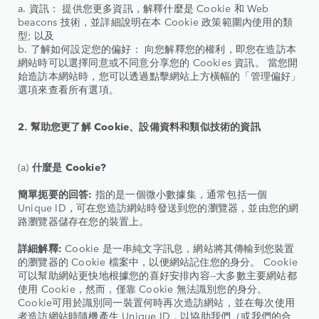
a. 資訊： 提供您更多資訊，解釋什麼是 Cookie 和 Web
beacons 技術，並詳細說明在本 Cookie 政策範圍內使用的類
型; 以及
b. 了解如何設定您的偏好： 向您解釋您的權利，即您在造訪本
網站時可以選擇同意或不同意分享您的 Cookies 資訊。 當您開
始造訪本網站時，您可以透過點擊網站上方橫幅的「管理偏好」
選項來查看所有選項。
2. 幫助您更了解 Cookie、設備資料和類似技術的資訊
(a)
什麼是 Cookie?
簡單扼要的回答:
指的是一個微小數據集，通常包括一個
Unique ID，可在您造訪網站時發送到您的瀏覽器，並由您的網
路瀏覽器儲存在您的裝置上。
詳細解釋:
Cookie 是一串純文字訊息，網站將其傳輸到您裝置
的瀏覽器的 Cookie 檔案中，以便網站記住您的身分。 Cookie
可以幫助網站更快地根據您的喜好安排內容--大多數主要網站都
使用 Cookie，然而，僅靠 Cookie 無法識別您的身分。
Cookie可用於識別同一裝置何時再次造訪網站，並在每次使用
者造訪網站時隨機產生 Unique ID，以協助我們（或我們的合