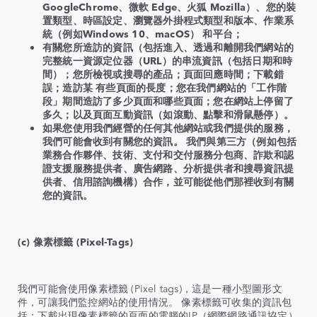
GoogleChrome、微軟 Edge、火狐 Mozilla）、您的裝
置類型、時區設定、瀏覽器外掛程式類型和版本、作業系
統（例如Windows 10、macOS） 和平台；
有關您所造訪的資訊（包括進入、透過和離開我們網站的
完整統一資源定位器（URL）的串流資訊（包括日期和時
間）；您所檢視或搜尋的產品；頁面回應時間；下載錯
誤；造訪某 有些頁面的長度；您在我們網站的「工作階
段」期間造訪了多少頁面和哪些頁面；您在網站上停留了
多久；以及頁面互動資訊（如滾動、點擊和滑鼠懸停）。
如果您使用我們經營的任何其他網站或我們提供的服務，
我們可能會收到有關您的資訊。 我們與第三方（例如包括
業務合作夥伴、技術、支付和交付服務分包商、詐欺和認
證支援服務提供者、廣告網路、分析提供者和搜尋資訊提
供者、信用諮詢機構）合作，並可能從他們那裡收到有關
您的資訊。
(c) 像素標籤 (Pixel-Tags)
我們可能會使用像素標籤 (Pixel tags)，這是一種小型圖形文
件，可讓我們監控網站的使用情況。 像素標籤可收集的資訊包
括：下載出現像素標籤的頁面的電腦的IP（網際網路通訊協定）