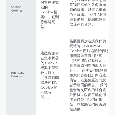
保留在瀏覽
覽我們網站的各個頁面
器的
Session
時的資訊，以避免重新
Cookies
Cookie 檔
輸入資訊。 它們也用於
案中，直到
註冊網頁，使您能夠存
您離開網
取儲存的資訊。
站。
當裝置再次造訪我們的
網站時，Persistent
Cookie 用於協助我們將
這些資訊會
用瀏覽裝置識別訪客
在您瀏覽器
（訪客將以代碼標示，
的 Cookie
其無法識別您的個人身
檔案中保留
分）。 這使我們能夠根
較長時間。
Persistent
據您的喜好自訂內容或
Cookies
（具體時間
廣告，或避免重複向您
取決於特定
顯示相同的廣告。 我們
Cookie 的
也會編制匿名的綜合統
有效時
計數據，以便了解使用
間）。
者如何使用我們的網
站，並幫助我們改善網
站結構。