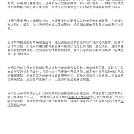
方式，持續進行各種改造，且我們保留變更的權利，恕不另行通知。不同年式的某些
選配和標配功能可能有所差異。供應狀況亦繫於您所在地區之車輛審驗要求及時程。
標示的重量反映車輛標準規格。出廠後安裝的配件與其他物品會影響載重。在車輛上
安裝配件、載客、加入液體與燃油以及載重時，請確認車輛總重和最大軸載重並未超
重。
全球半導體產能對車輛製造規格、選配供應狀況和製造時程等持續造成影響。由於情
況非常浮動，因此目前用於網站的影像可能無法充分反映功能、選配項目、邊飾和色
彩配置的實際規格。敬請洽詢當地授權經銷商，並與其確認目前的限制條件，協助您
做出合適的選擇。
本網站刊載之所有駕駛輔助系統皆無法使車輛自動駕駛，僅為輔助工具。駕駛人仍負
有遵守交通規則的責任，且需依車主手冊操作系統功能，留意安全使用駕駛輔助系統
的相關限制，並在特定天候條件與道路環境使用。駕駛人需隨時注意路況，並負責掌
控車輛安全，於必要時主動介入，以確保行駛過程安全無虞。
目前全台各地方政府已於其轄區內劃設多處空氣品質維護區，柴油及替代清潔燃料引
擎汽車車齡 2 年以上，需通過行政院環境部
空氣汙染防制法
規定之排煙檢測，方可行
駛管制區域，違者將會由科技執法直接取締。排煙檢測及線上預約等相關資訊可至
環
境部網站
查詢。