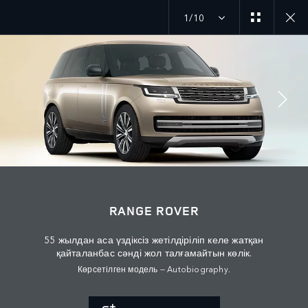
1/10
ӘҢГІМЕГЕ ҚОСЫЛУ
Өңір
RANGE ROVER
ҚАЗАҚСТАН
55 жылдан аса үздіксіз жетілдіріліп келе жатқан
Тіл
қайталанбас сәнді жол талғамайтын көлік.
Көрсетілген модель — Autobiography.
ҚАЗАҚ
Дилер