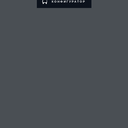
КОНФИГУРАТОР
ALMATY
ДИЛЕРДІ ТАБУ
МӘНСАП
ШАРТТАР
БІЗГЕ ХАБАРЛАСУ
ҚҰПИЯЛЫЛЫҚ САЯСАТЫ
COOKIE ФАЙЛДАРЫН ПАЙДАЛАНУ САЯСАТЫ
«Бритиш Моторс Қазақстан» жауапкершілігі шектеулі серіктестігі, БСН