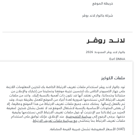
خريطة الموقع
شركة جاكوار لاند روڤر
جاكوار لاند روڨر المحدودة: 2026
Eurl DMAA
تعكس الأوزان المذكورة مواصفات السيارة القياسية. سوف تؤثر الإكسسوارات وغيرها من
العناصر المثبتة بعد نقطة التصنيع في الحمولة. تأكد من عدم تجاوز الوزن الإجمالي للسيارة
والحد الأقصى لأحمال المحور عند تحميل السيارة بالإكسسوارات والركاب والسوائل والوقود
ملفات الكوكيز
والحمولة.
تود جاكوار لاند روڤر استخدام ملفات تعريف الارتباط الخاصة بك لتخزين المعلومات اللازمة
على جهاز الكمبيوتر الخاص بك لتحسين تجربة موقعنا وتمكيننا من إخبارك والإعلان عن
المعلومات والمواصفات والأسعار والألوان المذكورة على هذا الموقع قد تختلف من بلد إلى
منتجاتنا وخدماتنا، والتي نعتقد أنها قد تكون ذات أهمية بالنسبة إليك. واحد من ملفات
آخر، كما أنّها قد تتغير بدون إشعار مسبق. الرجاء التواصل مع وكيلنا المحلي للتأكد من توفّرها
تعريف الارتباط التي نستخدمها ضرورية لعدة أجزاء من الموقع للعمل بطريقة جيدة، وقد
والتحقق من الأسعار.
تم بالفعل إرسالها. يمكنك حذف جميع ملفات تعريف الارتباط من هذا الموقع وحظرها، إلا
إن النقص العالمي في أشباه الموصلات يؤثر حاليًا
أن بعض المكونات الأساسية بالنسبة لاشتغال الموقع قد لا تعمل بشكل صحيح. لمعرفة
ملاحظة مهمة حول الصور والمواصفات.
في مواصفات تصميم السيارات وتوفر الخيارات وتوقيتات التصاميم. هذا ظرف ديناميكي
المزيد عن إعلاناتنا عبر الإنترنت أو حول ملفات تعريف الارتباط التي نستخدمها وكيفية
للغاية، ونتيجة لذلك، قد لا تمثّل الصور المستخدَمة ضمن موقع الويب حاليًا المواصفات الحالية
حذفها، يرجى الرجوع إلى
سياسة الخصوصية
. عند الإغلاق، فإنك توافق على استخدام
بالكامل بالنسبة إلى الميزات والخيارات والحلية ومجموعات الألوان. يرجى استشارة وكيلك الذي
ملفات تعريف الارتباط بما يتماشى
مع سياسة ملفات تعريف الارتباط
.
سيتمكّن من تأكيد أي تقييدات حالية معك للسماح لك باتخاذ قرار مدروس
(VAT) الأسعار المعروضة تشمل ضريبة القيمة المضافة.
الأرقام المقدمة هي نتيجة لاختبارات المصنع الرسمية وفقاً لتشريعات الاتحاد الأوروبي. قد
يتباين استهلك الوقود الفعلي للمركبة عن ذلك المتحقق في تلك الاختبارات كما أن هذه