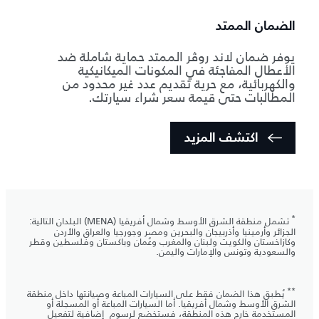
الضمان الممتد
يوفر ضمان لاند روڤر الممتد حماية شاملة ضد
الأعطال المفاجئة في المكونات الميكانيكية
والكهربائية، مع حرية تقديم عدد غير محدود من
المطالبات حتى قيمة سعر شراء سيارتك.
اكتشف المزيد
*
تشمل منطقة الشرق الأوسط وشمال أفريقيا (MENA) البلدان التالية:
الجزائر وأرمينيا وأذربيجان والبحرين ومصر وجورجيا والعراق والأردن
وكازاخستان والكويت ولبنان والمغرب وعُمان وباكستان وفلسطين وقطر
والسعودية وتونس والإمارات واليمن.
**
يُطبق هذا الضمان فقط على السيارات المباعة وصيانتها داخل منطقة
الشرق الأوسط وشمال أفريقيا. أما السيارات المباعة أو المسجلة أو
المستخدمة خارج هذه المنطقة، فستخضع لرسوم إضافية لتفعيل