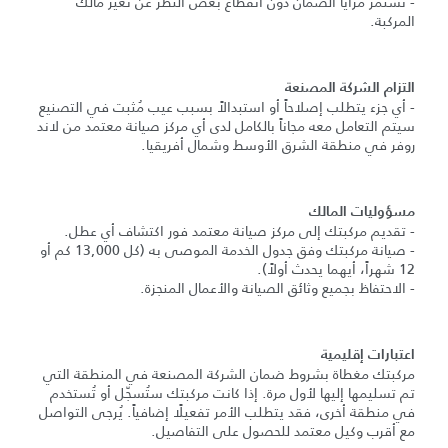
- تستمر مزايا الضمان دون انقطاع بغض النظر عن تغيّر مالك
المركبة.
التزام الشركة المصنعة
- أي جزء يتطلب إصلاحاً أو استبدالاً بسبب عيب مُثبت في التصنيع
سيتم التعامل معه مجاناً بالكامل لدى أي مركز صيانة معتمد من لاند
روفر في منطقة الشرق الأوسط وشمال أفريقيا.
مسؤوليات المالك
- تقديم مركبتك إلى مركز صيانة معتمد فور اكتشاف أي عطل.
- صيانة مركبتك وفق جدول الخدمة الموصى به (كل 13,000 كم أو
12 شهراً، أيهما يحدث أولاً).
- الاحتفاظ بجميع وثائق الصيانة والأعمال المنجزة.
اعتبارات إقليمية
مركبتك مغطاة بشروط ضمان الشركة المصنعة في المنطقة التي
تم تسليمها إليها لأول مرة. إذا كانت مركبتك ستُسجّل أو تُستخدم
في منطقة أخرى، فقد يتطلب الأمر تفعيلًا إضافياً. يُرجى التواصل
مع أقرب وكيل معتمد للحصول على التفاصيل.