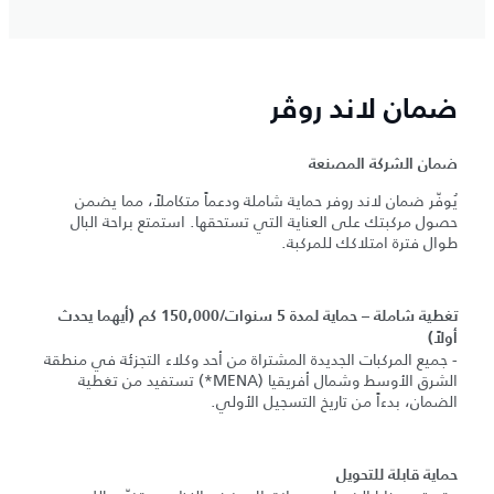
ضمان لاند روڤر
ضمان الشركة المصنعة
يُوفّر ضمان لاند روفر حماية شاملة ودعماً متكاملاً، مما يضمن
حصول مركبتك على العناية التي تستحقها. استمتع براحة البال
طوال فترة امتلاكك للمركبة.
تغطية شاملة – حماية لمدة 5 سنوات/150,000 كم (أيهما يحدث
أولاً)
- جميع المركبات الجديدة المشتراة من أحد وكلاء التجزئة في منطقة
الشرق الأوسط وشمال أفريقيا (MENA*) تستفيد من تغطية
الضمان، بدءاً من تاريخ التسجيل الأولي.
حماية قابلة للتحويل