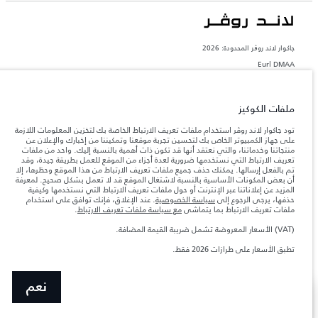
جاكوار لاند روڨر المحدودة: 2026
Eurl DMAA
تعكس الأوزان المذكورة مواصفات السيارة القياسية. سوف تؤثر الإكسسوارات وغيرها من
العناصر المثبتة بعد نقطة التصنيع في الحمولة. تأكد من عدم تجاوز الوزن الإجمالي للسيارة
والحد الأقصى لأحمال المحور عند تحميل السيارة بالإكسسوارات والركاب والسوائل والوقود
ملفات الكوكيز
والحمولة.
تود جاكوار لاند روڤر استخدام ملفات تعريف الارتباط الخاصة بك لتخزين المعلومات اللازمة
على جهاز الكمبيوتر الخاص بك لتحسين تجربة موقعنا وتمكيننا من إخبارك والإعلان عن
المعلومات والمواصفات والأسعار والألوان المذكورة على هذا الموقع قد تختلف من بلد إلى
منتجاتنا وخدماتنا، والتي نعتقد أنها قد تكون ذات أهمية بالنسبة إليك. واحد من ملفات
آخر، كما أنّها قد تتغير بدون إشعار مسبق. الرجاء التواصل مع وكيلنا المحلي للتأكد من توفّرها
تعريف الارتباط التي نستخدمها ضرورية لعدة أجزاء من الموقع للعمل بطريقة جيدة، وقد
والتحقق من الأسعار.
تم بالفعل إرسالها. يمكنك حذف جميع ملفات تعريف الارتباط من هذا الموقع وحظرها، إلا
إن النقص العالمي في أشباه الموصلات يؤثر حاليًا
أن بعض المكونات الأساسية بالنسبة لاشتغال الموقع قد لا تعمل بشكل صحيح. لمعرفة
ملاحظة مهمة حول الصور والمواصفات.
في مواصفات تصميم السيارات وتوفر الخيارات وتوقيتات التصاميم. هذا ظرف ديناميكي
المزيد عن إعلاناتنا عبر الإنترنت أو حول ملفات تعريف الارتباط التي نستخدمها وكيفية
للغاية، ونتيجة لذلك، قد لا تمثّل الصور المستخدَمة ضمن موقع الويب حاليًا المواصفات الحالية
حذفها، يرجى الرجوع إلى
سياسة الخصوصية
. عند الإغلاق، فإنك توافق على استخدام
بالكامل بالنسبة إلى الميزات والخيارات والحلية ومجموعات الألوان. يرجى استشارة وكيلك الذي
ملفات تعريف الارتباط بما يتماشى
مع سياسة ملفات تعريف الارتباط
.
سيتمكّن من تأكيد أي تقييدات حالية معك للسماح لك باتخاذ قرار مدروس
(VAT) الأسعار المعروضة تشمل ضريبة القيمة المضافة.
الأرقام المقدمة هي نتيجة لاختبارات المصنع الرسمية وفقاً لتشريعات الاتحاد الأوروبي. قد
يتباين استهلك الوقود الفعلي للمركبة عن ذلك المتحقق في تلك الاختبارات كما أن هذه
تطبق الأسعار على طرازات 2026 فقط.
الأرقام بغرض المقارنة فحسب.‎‎‎
نعم
عرض المزيد
ابحث عن وكيل