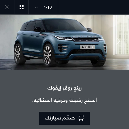
1/10
انضم إلى الحوار
رينج روڤر إيڤوك
الدولة
أسطح رشيقة وحرفية استثنائية.
الجزائر
اللغة
صمّم سيارتك
عربي
الوكيل المعتمد