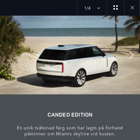
1/4
Close
galler
CANDEO EDITION
En unik tvåtonad färg som har lagts på förhand
påminner om Miamis skyline vid kusten.