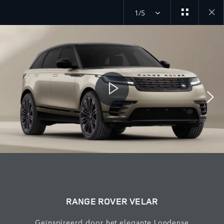
1/5
Close
galler
RANGE ROVER VELAR
Geïnspireerd door het elegante Londense