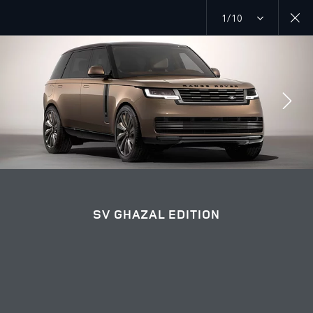
1/10
RANGE ROVER GHAZAL EDITION
SV GHAZAL EDITION ГАЛЕРЕЯСЫ
ӘҢГІМЕГЕ ҚОСЫЛУ
SV GHAZAL EDITION
Өңір
ҚАЗАҚСТАН
Тіл