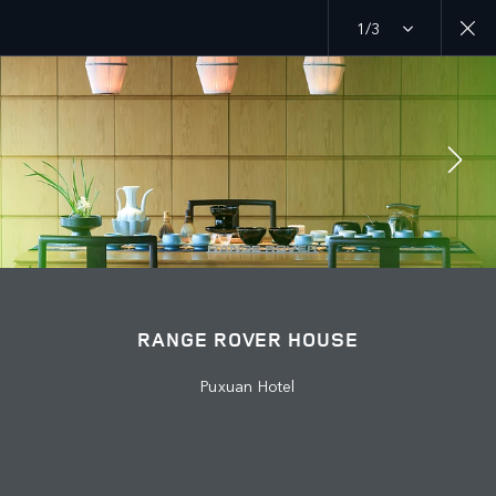
1/3
ӨЗІҢІЗГЕ ДІ АШЫҢЫЗ
RANGE ROVER БӨЛІМДЕРІ
ӘҢГІМЕГЕ ҚОСЫЛУ
RANGE ROVER HOUSE
Puxuan Hotel
Өңір
ҚАЗАҚСТАН
Тіл