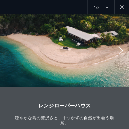
1/3
Close
galler
レンジローバーハウス
穏やかな島の贅沢さと、手つかずの自然が出会う場
所。