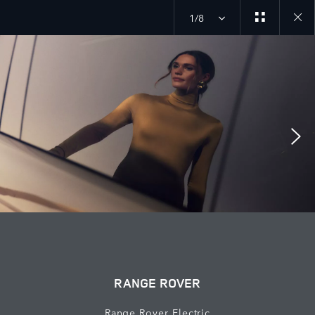
1/8
Close
galler
RANGE ROVER
Range Rover Electric