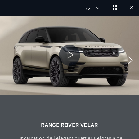
1/5
Close
galler
RANGE ROVER VELAR
L’incarnation de l’élégant quartier Belgravia de