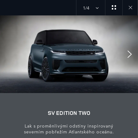
1/4
Close
galler
SV EDITION TWO
Lak s proměnlivými odstíny inspirovaný
severním pobřežím Atlantského oceánu.