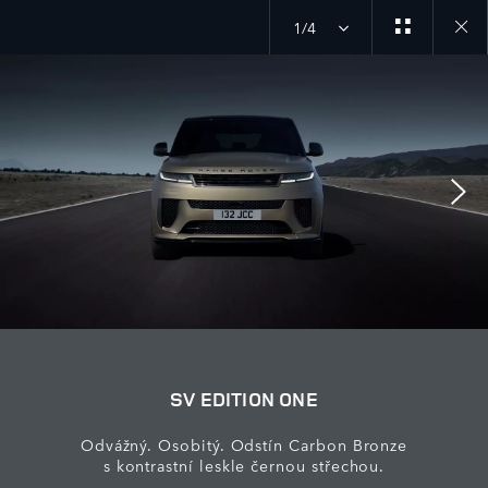
1/4
Close
galler
SV EDITION ONE
Odvážný. Osobitý. Odstín Carbon Bronze
s kontrastní leskle černou střechou.