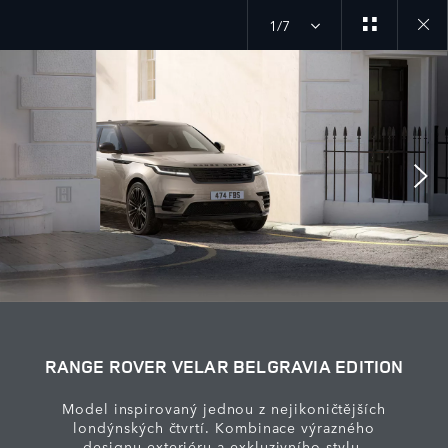
1/7
Close
galler
RANGE ROVER VELAR BELGRAVIA EDITION
Model inspirovaný jednou z nejikoničtějších
londýnských čtvrtí. Kombinace výrazného
designu exteriéru a exkluzivního stylu.