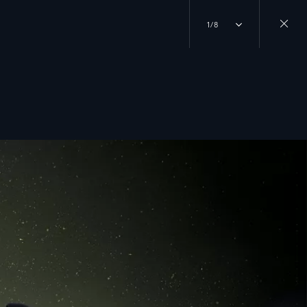
1/8
Close
gallery