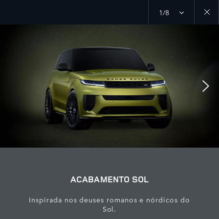
1/8
Close
galler
ACABAMENTO SOL
Inspirada nos deuses romanos e nórdicos do
Sol.