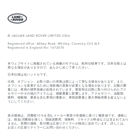
© JAGUAR LAND ROVER LIMITED 2026
Registered office: Abbey Road, Whitley, Coventry CV3 4LF.
Registered in England No: 1672070
本ウェブサイトに掲載されている画像のモデルは、欧州仕様車です。日本仕様とは
異なる場合がありますので、あらかじめご了承ください。
日本仕様は右ハンドルです。
仕様、オプション、お取り扱いの有無は国によって異なる場合があります。また、
オプションを装着するために他装備の装着が必要となる場合があります。記載の重
量には、車両の標準装備が反映されています。製造時点以降に取り付けられたアク
セサリーやその他のアイテムは、積載重量に影響します。アクセサリー、油脂類、
燃料、積載物、乗員を含む車両の重量が、車両総重量と最大車軸荷重を超えないよ
うにしてください。
表示価格は、消費税10％を含むメーカー希望小売価格に基づく概算値です。価格に
は、税金(消費税を除く)、登録諸費用、保険料、リサイクル料金などは含まれており
ません。実際の価格、取付費は正規リテイラーが独自に定めています。詳しくは、
お近くの正規リテイラーにお問い合わせください。