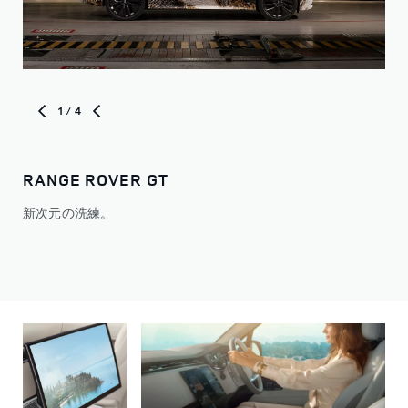
1
/ 4
RANGE ROVER GT
最
新次元の洗練。
静
み