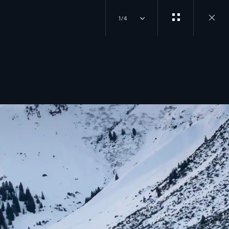
1/4
Close
gallery