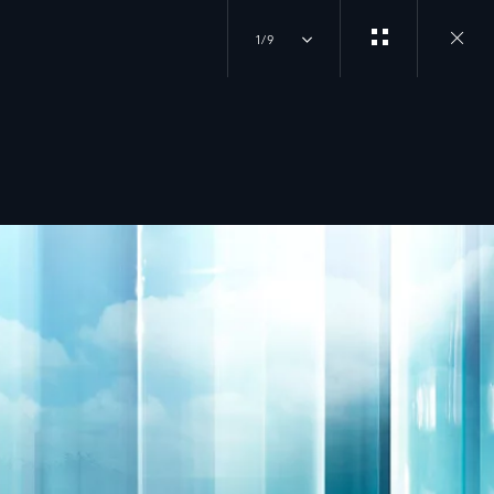
1/9
Close
gallery