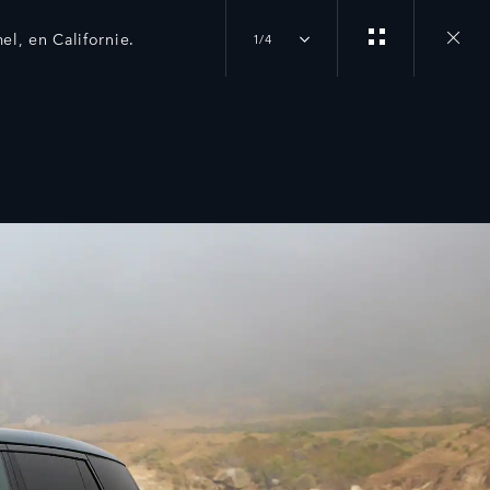
el, en Californie.
1/4
Close
gallery