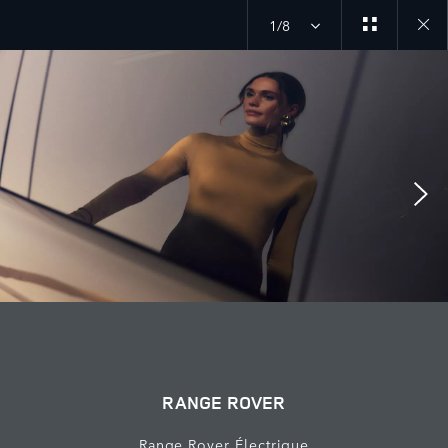
1/8
Close
galler
RANGE ROVER
Range Rover Électrique