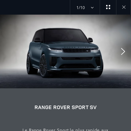
1/10
Close
galler
RANGE ROVER SPORT SV
Le Range Rover Sport le plus rapide aux