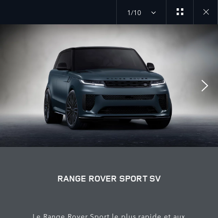
1/10
Close
galler
RANGE ROVER SPORT SV
Le Range Rover Sport le plus rapide et aux