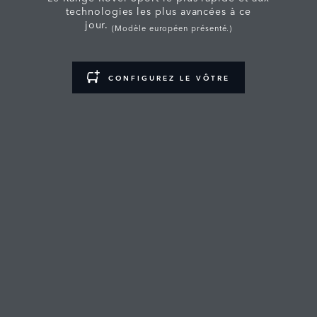
technologies les plus avancées à ce
jour.
(Modèle européen présenté.)
CONFIGUREZ LE VÔTRE