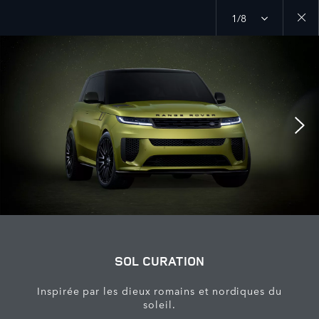
1/8
Close
galler
SOL CURATION
Inspirée par les dieux romains et nordiques du
soleil.