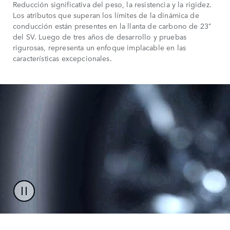
Reducción significativa del peso, la resistencia y la rigidez.
Los atributos que superan los límites de la dinámica de
conducción están presentes en la llanta de carbono de 23”
del SV. Luego de tres años de desarrollo y pruebas
rigurosas, representa un enfoque implacable en las
características excepcionales.