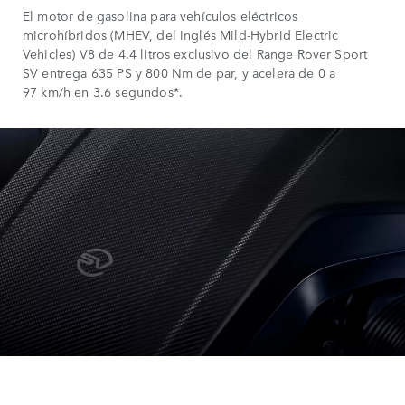
El motor de gasolina para vehículos eléctricos
microhíbridos (MHEV, del inglés Mild-Hybrid Electric
Vehicles) V8 de 4.4 litros exclusivo del Range Rover Sport
SV entrega 635 PS y 800 Nm de par, y acelera de 0 a
97 km/h en 3.6 segundos*.