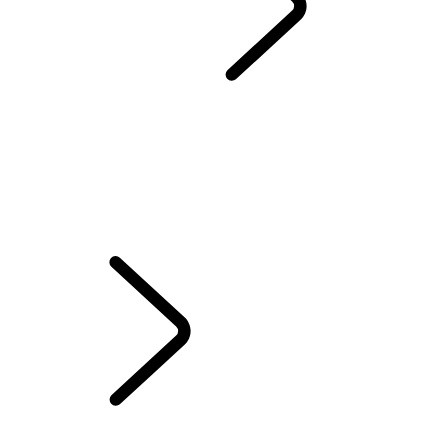
DESCUBRE SV
...
Range Rover Sport SV
RESUMEN
VEHÍCULOS SV
Range Rover Sport SV
SV BESPOKE
Range Rover by SV Bespoke
Range Rover Sport by SV Bespoke
RANGE ROVER SPORT SV CELESTIAL COLLECTION
Range Rover Sport SV
...
INNOVATION THAT
PUSHES BOUNDARIES
INNOVATION THAT PUSHES BOUNDARIES