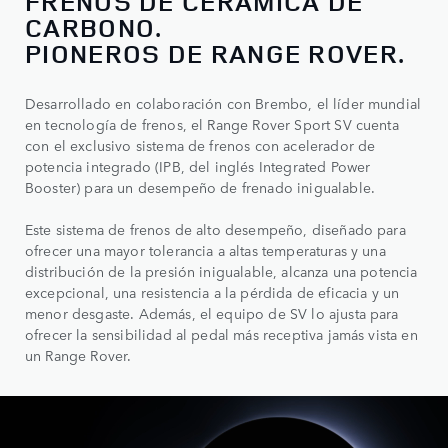
FRENOS DE CERÁMICA DE
CARBONO.
PIONEROS DE RANGE ROVER.
Desarrollado en colaboración con Brembo, el líder mundial
en tecnología de frenos, el Range Rover Sport SV cuenta
con el exclusivo sistema de frenos con acelerador de
potencia integrado (IPB, del inglés Integrated Power
Booster) para un desempeño de frenado inigualable.
Este sistema de frenos de alto desempeño, diseñado para
ofrecer una mayor tolerancia a altas temperaturas y una
distribución de la presión inigualable, alcanza una potencia
excepcional, una resistencia a la pérdida de eficacia y un
menor desgaste. Además, el equipo de SV lo ajusta para
ofrecer la sensibilidad al pedal más receptiva jamás vista en
un Range Rover.