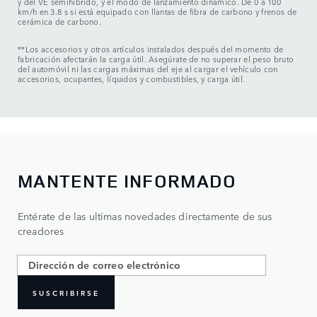
y del VE semihíbrido, y el modo de lanzamiento dinámico. De 0 a 100
km/h en 3.8 s si está equipado con llantas de fibra de carbono y frenos de
cerámica de carbono.
**Los accesorios y otros artículos instalados después del momento de
fabricación afectarán la carga útil. Asegúrate de no superar el peso bruto
del automóvil ni las cargas máximas del eje al cargar el vehículo con
accesorios, ocupantes, líquidos y combustibles, y carga útil.
MANTENTE INFORMADO
Entérate de las ultimas novedades directamente de sus
creadores
SUSCRIBIRSE