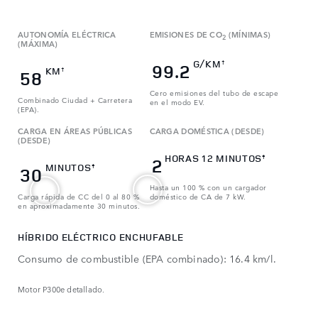
AUTONOMÍA ELÉCTRICA
EMISIONES DE CO
(MÍNIMAS)
2
(MÁXIMA)
G/KM
†
99.2
KM
†
58
Cero emisiones del tubo de escape
Combinado Ciudad + Carretera
en el modo EV.
(EPA).
CARGA EN ÁREAS PÚBLICAS
CARGA DOMÉSTICA (DESDE)
(DESDE)
HORAS 12 MINUTOS
‡
2
MINUTOS
‡
30
Hasta un 100 % con un cargador
Carga rápida de CC del 0 al 80 %
doméstico de CA de 7 kW.
en aproximadamente 30 minutos.
HÍBRIDO ELÉCTRICO ENCHUFABLE
Consumo de combustible (EPA combinado): 16.4 km/l.
Motor P300e detallado.