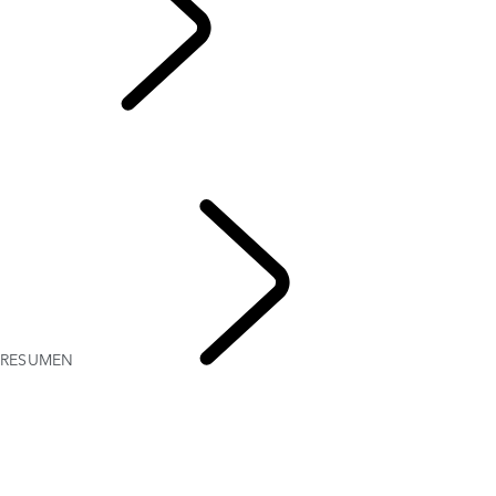
RESUMEN
RESUMEN
GALERÍA
MODELOS Y ESPECIFICACIONES
PERSONALIZA
RESUMEN
RANGE
ROVER EVOQUE