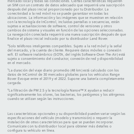
mercado local y todas las condiciones. Ciertas características requieren
un SIM con un contrato de datos adecuado que requerirá una suscripción
después del plazo inicial proporcionado por tu Distribuidor. La
conectividad a la red móvil no se puede garantizar en todas las
ubicaciones. La información y las imágenes que se muestran en relación
con la tecnología de InControl, incluidas pantallas o secuencias, están
sujetas a actualizaciones de software, control de versiones y otros
cambios de sistema y visuales en función de las opciones seleccionadas.
La navegación conectada requerirá una nueva suscripción después de que
finalice el plazo inicial indicado por tu distribuidor Land Rover.
4
Solo teléfonos inteligentes compatibles. Sujeto a la red móvil y la señal
del mercado, y la cuenta de cliente. Requiere datos móviles o conexión
wifi. El software inalámbrico (SOTA, del inglés Software-Over-The-Air) está
sujeto a consentimiento del conductor, conexión de red y disponibilidad
en el mercado.
5
La duración del viaje diario promedio (48 km) está calculado con los
datos de InControl de 30 mercados globales para los vehículos Range
Rover Evoque entre el 2019 y el 2022. Supone una batería completamente
cargada.
6
La filtración de PM 2.5 y la tecnología Nanoe™ X ayudan a reducir
significativamente los olores, las bacterias, los patógenos y los alérgenos
cuando se utilizan según las instrucciones.
Las características opcionales y su disponibilidad pueden variar según las
especificaciones del vehículo (modelo y transmisión) o requerir la
instalación de otras características para que se puedan incorporar.
Comunícate con tu distribuidor local para obtener más detalles o
configura tu vehículo en línea.