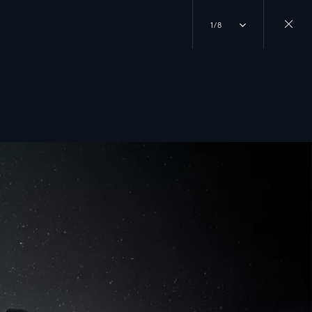
1/8
Close
gallery