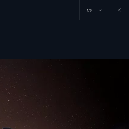
1/8
Close
gallery