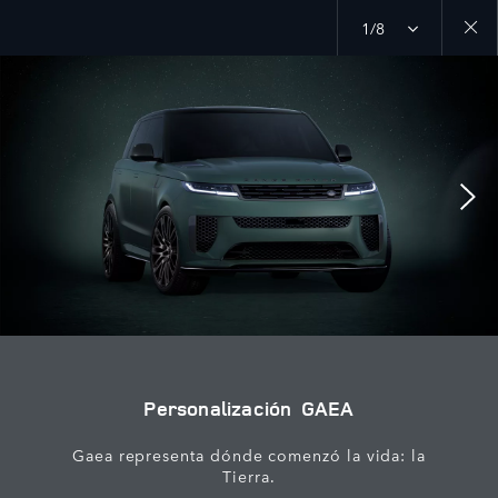
1/8
Close
galler
Personalización GAEA
Gaea representa dónde comenzó la vida: la
Tierra.