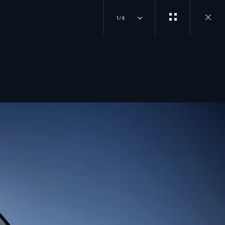
1/4
Close
gallery