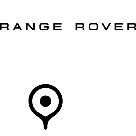
MODELLE
BESITZER
ENTDECKEN
KAUFEN UND FAHREN
Ihr Partner
HÄNDLER