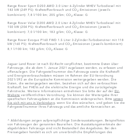
Range Rover Sport D250 AWD 3.0 Liter 6-Zylinder MHEV Turbodiesel mit
183 kW (249 PS): Kraftstoffverbrauch und CO
-Emissionen (jeweils
2
kombiniert): 7,8 l/100 km; 205 g/km; CO
-Klasse: G
2
Range Rover Velar D200 AWD 2.0 Liter 4-Zylinder MHEV Turbodiesel mit
150 kW (204 PS): Kraftstoffverbrauch und CO
-Emissionen (jeweils
2
kombiniert): 7,0 l/100 km; 183 g/km; CO
-Klasse: G
2
Range Rover Evoque P160 FWD 1.5 Liter 3-Zylinder-Turbobenziner mit 118
kW (160 PS): Kraftstoffverbrauch und CO
-Emissionen (jeweils kombiniert):
2
8,1 l/100 km; 183 g/km; CO
-Klasse: G
2
Jaguar Land Rover ist nach EU-Recht verpflichtet, bestimmte Daten über
Fahrzeuge, die ab dem 1. Januar 2021 zugelassen werden, zu erfassen und
offenzulegen. Die Fahrgestellnummer des Fahrzeugs sowie die Kraftstoff-
und Energieverbrauchsdaten müssen im Rahmen der EU-Verordnung
2021/392 an die Europäische Kommission weitergegeben werden. Die
Daten, die weitergegeben werden, beziehen sich auf den verbrauchten
Kraftstoff, bei PHEVs auf die elektrische Energie und die zurückgelegte
Fahrstrecke. Weitere Informationen entnehmen Sie bitte der auf der
EU-
Website
veröffentlichten Verordnung. Sie können der Weitergabe Ihrer
spezifischen Fahrzeugdaten an die Kommission widersprechen. Bitte
setzen
Sie sich mit uns in Verbindung
, wenn Sie dies wünschen, und geben Sie die
Fahrgestellnummer Ihres Fahrzeugs und das amtliche Kennzeichen an.
^ Abbildungen zeigen aufpreispflichtige Sonderausstattungen. Beispielfotos
von Fahrzeugen der genannten Baureihen. Die Ausstattungsmerkmale der
abgebildeten Fahrzeuge sind nicht Bestandteil des Angebotes. Bei den
Preisangaben handelt es sich um unverbindliche Empfehlungen des