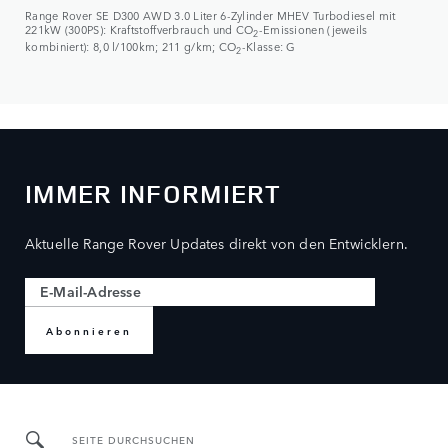
Range Rover SE D300 AWD 3.0 Liter 6-Zylinder MHEV Turbodiesel mit
221kW (300PS): Kraftstoffverbrauch und CO
-Emissionen (jeweils
2
kombiniert): 8,0 l/100km; 211 g/km; CO
-Klasse: G
2
IMMER INFORMIERT
Aktuelle Range Rover Updates direkt von den Entwicklern.
Abonnieren
SEITE DURCHSUCHEN